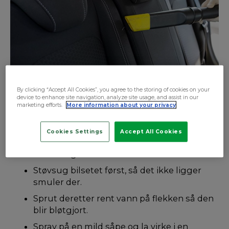
By clicking “Accept All Cookies”, you agree to the storing of cookies on your
device to enhance site navigation, analyze site usage, and assist in our
Uansett hva slags bilseter du har og hva flekken
marketing efforts.
More information about your privacy
består av, bør du fjerne den så fort som mulig.
Prinsippene er som følger:
Cookies Settings
Accept All Cookies
Fjern flekken så fort som mulig, så den ikke
setter seg.
Støvsug bilsetet først, så det ikke ligger
smuler der.
Sprut deretter rent vann på flekken så den
blir bløtgjort.
Spray på en mild såpe og la virke i en