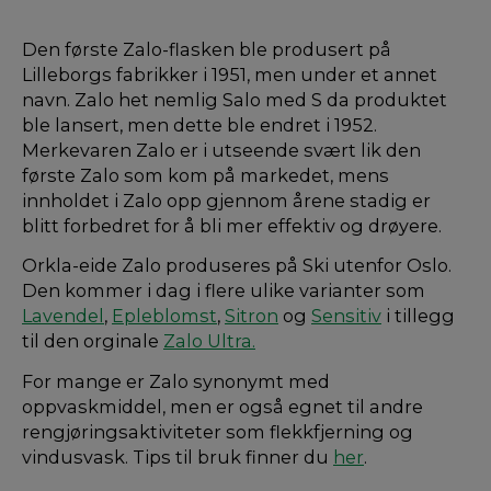
Den første Zalo-flasken ble produsert på
Lilleborgs fabrikker i 1951, men under et annet
navn. Zalo het nemlig Salo med S da produktet
ble lansert, men dette ble endret i 1952.
Merkevaren Zalo er i utseende svært lik den
første Zalo som kom på markedet, mens
innholdet i Zalo opp gjennom årene stadig er
blitt forbedret for å bli mer effektiv og drøyere.
Orkla-eide Zalo produseres på Ski utenfor Oslo.
Den kommer i dag i flere ulike varianter som
Lavendel
,
Epleblomst
,
Sitron
og
Sensitiv
i tillegg
til den orginale
Zalo Ultra.
For mange er Zalo synonymt med
oppvaskmiddel, men er også egnet til andre
rengjøringsaktiviteter som flekkfjerning og
vindusvask. Tips til bruk finner du
her
.