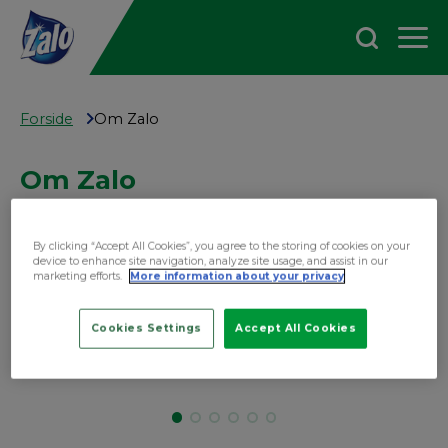
Forside
Om Zalo
Om Zalo
Zalo er klassikeren som alltid har vært der og
By clicking “Accept All Cookies”, you agree to the storing of cookies on your
løst nordmenns vanskeligste
device to enhance site navigation, analyze site usage, and assist in our
marketing efforts.
More information about your privacy
oppvaskproblemer. Én dråpe er nok!
Cookies Settings
Accept All Cookies