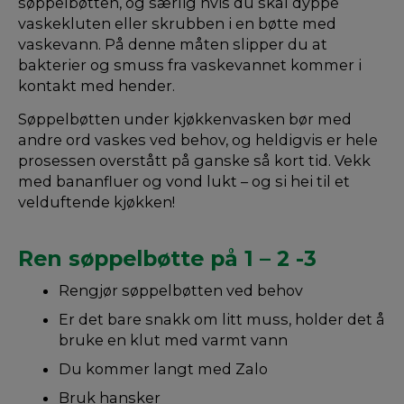
søppelbøtten, og særlig hvis du skal dyppe
vaskekluten eller skrubben i en bøtte med
vaskevann. På denne måten slipper du at
bakterier og smuss fra vaskevannet kommer i
kontakt med hender.
Søppelbøtten under kjøkkenvasken bør med
andre ord vaskes ved behov, og heldigvis er hele
prosessen overstått på ganske så kort tid. Vekk
med bananfluer og vond lukt – og si hei til et
velduftende kjøkken!
Ren søppelbøtte på 1 – 2 -3
Rengjør søppelbøtten ved behov
Er det bare snakk om litt muss, holder det å
bruke en klut med varmt vann
Du kommer langt med Zalo
Bruk hansker