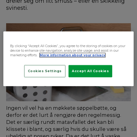
dreier seg om litt smuss – eller en skikkelig
svinesti.
By clicking “Accept All Cookies”, you agree to the storing of cookies on your
device to enhance site navigation, analyze site usage, and assist in our
marketing efforts.
More information about your privacy
Cookies Settings
Accept All Cookies
Ingen vil vel ha en møkkete søppelbøtte, og
derfor er det lurt å rengjøre den regelmessig.
Det er særlig rundt matavfallet det kan bli
klissete i blant, og særlig hvis du skulle være så
uheldig at posen ryker. Da er det lurt å vaske